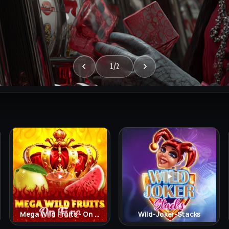
1/2
ra Jumboways
Mega Wild Fruits - On Fire
Wild-Joker-Stacks