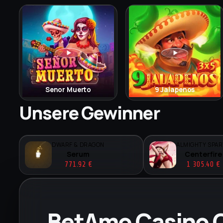
Senor Muerto
9 Jalapenos
Unsere Gewinner
DWARF & DRAGON
ALMIGHTY SPA
Serum
Centerfire
771.92 €
1 305.40 €
BetAmo Casino On