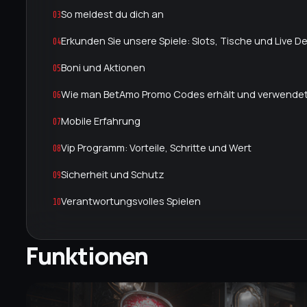
So meldest du dich an
03
Erkunden Sie unsere Spiele: Slots, Tische und Live De
04
Boni und Aktionen
05
Wie man BetAmo Promo Codes erhält und verwende
06
Mobile Erfahrung
07
Vip Programm: Vorteile, Schritte und Wert
08
Sicherheit und Schutz
09
Verantwortungsvolles Spielen
10
Ein praktischer Leitfaden zum sicheren Spielen
11
Funktionen
Häufig gestellte Fragen
12