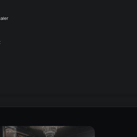
aler
t