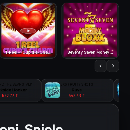
1-Reel---Cupid-s-Charm
Seventy Seven Money Bloxx
ND THE BEANSTALK
5X6 FRUITY SHOTS
rkside Hooker
Ruys
652.72 €
648.53 €
ni, Spiele,