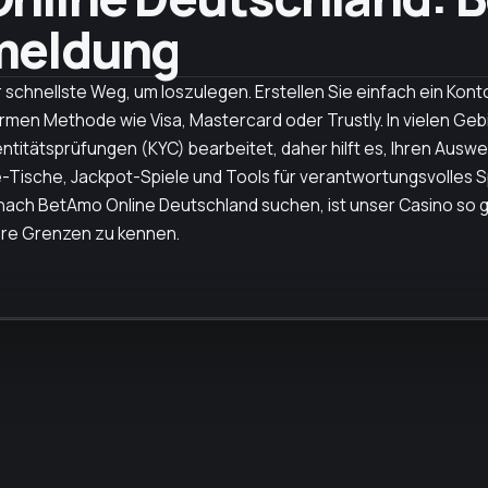
meldung
 schnellste Weg, um loszulegen. Erstellen Sie einfach ein Konto
armen Methode wie Visa, Mastercard oder Trustly. In vielen Ge
itätsprüfungen (KYC) bearbeitet, daher hilft es, Ihren Ausw
e-Tische, Jackpot-Spiele und Tools für verantwortungsvolles Sp
 nach BetAmo Online Deutschland suchen, ist unser Casino so ges
hre Grenzen zu kennen.