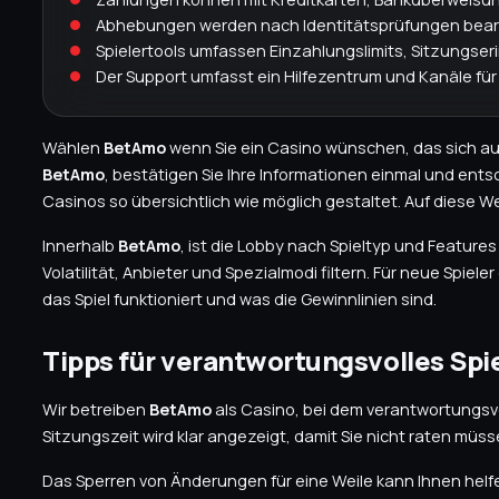
Abhebungen werden nach Identitätsprüfungen bearb
Spielertools umfassen Einzahlungslimits, Sitzungse
Der Support umfasst ein Hilfezentrum und Kanäle fü
Wählen
BetAmo
wenn Sie ein Casino wünschen, das sich auf
BetAmo
, bestätigen Sie Ihre Informationen einmal und ents
Casinos so übersichtlich wie möglich gestaltet. Auf diese 
Innerhalb
BetAmo
, ist die Lobby nach Spieltyp und Features 
Volatilität, Anbieter und Spezialmodi filtern. Für neue Sp
das Spiel funktioniert und was die Gewinnlinien sind.
Tipps für verantwortungsvolles Spi
Wir betreiben
BetAmo
als Casino, bei dem verantwortungsvol
Sitzungszeit wird klar angezeigt, damit Sie nicht raten müsse
Das Sperren von Änderungen für eine Weile kann Ihnen helfen