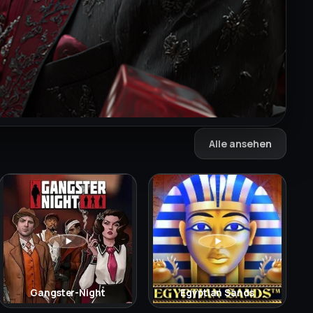
Alle ansehen
Gangster-Night
Egyptian Sands