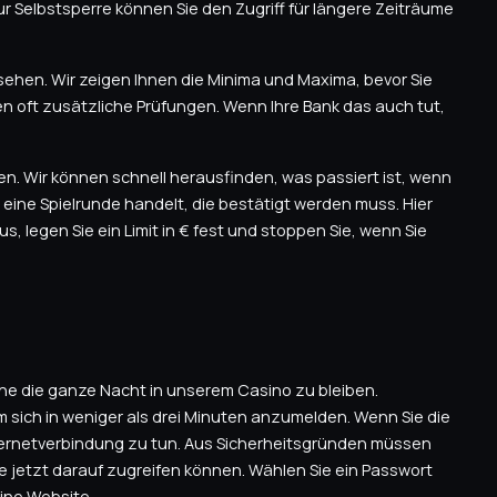
r Selbstsperre können Sie den Zugriff für längere Zeiträume
sehen. Wir zeigen Ihnen die Minima und Maxima, bevor Sie
en oft zusätzliche Prüfungen. Wenn Ihre Bank das auch tut,
n. Wir können schnell herausfinden, was passiert ist, wenn
 eine Spielrunde handelt, die bestätigt werden muss. Hier
s, legen Sie ein Limit in € fest und stoppen Sie, wenn Sie
ohne die ganze Nacht in unserem Casino zu bleiben.
 sich in weniger als drei Minuten anzumelden. Wenn Sie die
Internetverbindung zu tun. Aus Sicherheitsgründen müssen
ie jetzt darauf zugreifen können. Wählen Sie ein Passwort
ine Website.