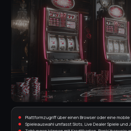
Plattformzugriff über einen Browser oder eine mobile 
Spieleauswahl umfasst Slots, Live Dealer Spiele und 
Zahlungen können mit Kreditkarten, Banküberweisunge